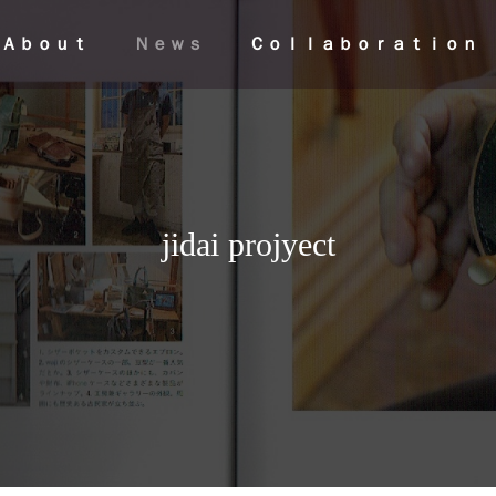
Ａｂｏｕｔ
Ｎｅｗｓ
Ｃｏｌｌａｂｏｒａｔｉｏｎ
j
i
d
a
i
p
r
o
j
y
e
c
t
情報】HMJ2026｜革に錆を宿し
桃山学院大学にて、wａjｉ代表
ｅｕ」がHMJ初登場
裕樹が講師を務めるリーダーシ
チャレンジ2026募集開始
News