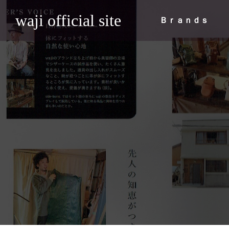
waji official site
Ｂｒａｎｄｓ

用の巾着リ
【出展情報】FRAT #8 BUNGU ZAKK
【出展
マ『夫を殺し
A EXHIBITION 2026
た「ｋ
News
News