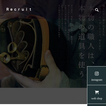
Ｒｅｃｒｕｉｔ

の菅野
【READYFORクラウドファンディン
【creema
instagram
ップ・
グ】愛媛のネコたちに安らぎを 第二弾
支援につな
🐈
🐈☂️
News
News
web shop