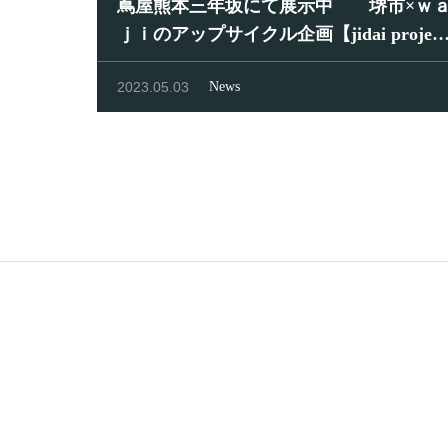
蔦屋熊本三年坂にて展示中 堺市×ｗ
ｊｉのアップサイクル企画【jidai projec
t】
2023.05.03
News