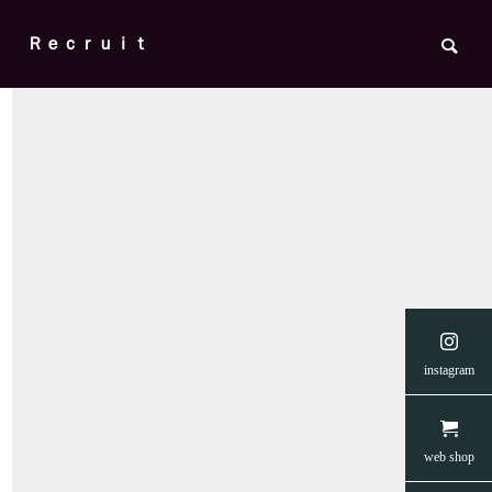
Ｒｅｃｒｕｉｔ

の菅野
【READYFORクラウドファンディン
【creema
instagram
ップ・
グ】愛媛のネコたちに安らぎを 第二弾
支援につな
🐈
🐈☂️
News
News
web shop