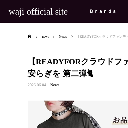
waji official site
Ｂｒａｎｄｓ
news
News
【READYFORクラウドファンデ
【READYFORクラウド
安らぎを 第二弾🐈

2026.06.04
News
用の巾着リ
【出展情報】FRAT #8 BUNGU ZAKK
【出展
マ『夫を殺し
A EXHIBITION 2026
た「ｋ
News
News