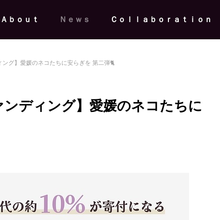
Ａｂｏｕｔ
Ｎｅｗｓ
Ｃｏｌｌａｂｏｒａｔｉｏｎ
ィング】愛媛のネコたちに安らぎを 第二弾🐈
ファンディング】愛媛のネコたちに
情報】HMJ2026｜革に錆を宿し
桃山学院大学にて、wａjｉ代表
ｅｕ」がHMJ初登場
裕樹が講師を務めるリーダーシ
チャレンジ2026募集開始
News