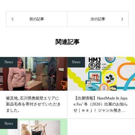
前の記事
次の記事
関連記事
News
News
被災地_石川県奥能登エリアに
【出展情報】HandMade In Japa
新品毛布を寄付させていただき
n Fes’ 冬（2026）出展のお知ら
ました。
せ｜ｗａｊｉ ジャンル無き展
覧会（ブースE-40）
News