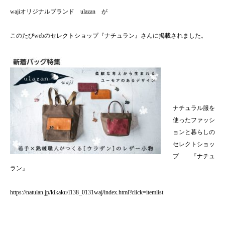
wajiオリジナルブランド ulazan が
このたびwebのセレクトショップ『ナチュラン』さんに掲載されました。
ナチュラル服を
使ったファッシ
ョンと暮らしの
セレクトショッ
プ 『ナチュ
ラン』
https://natulan.jp/kikaku/l138_0131waj/index.html?click=itemlist