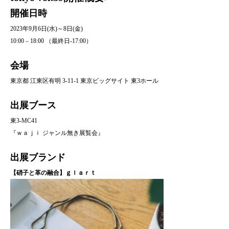
開催日時
2023年9月6日(水)～8日(金)
10:00 – 18:00 （最終日-17:00）
会場
東京都 江東区有明 3-11-1 東京ビッグサイト 東3ホール
出展ブース
東3-MC41
『ｗａｊｉ ジャンル無き展覧会』
出展ブランド
【硝子と革の融合】ｇｌａｒｔ