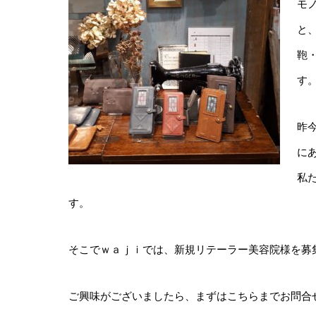
モ
と
鞄・
す
昨
に
私
す。
そこでｗａｊｉでは、新規リテーラー美容院様を募
ご興味がございましたら、まずはこちらまでお問合