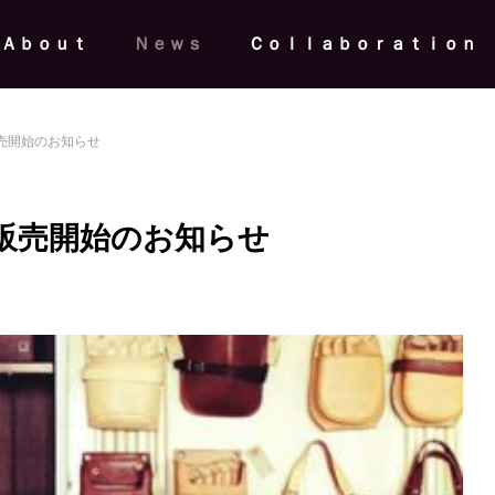
Ａｂｏｕｔ
Ｎｅｗｓ
Ｃｏｌｌａｂｏｒａｔｉｏｎ
売開始のお知らせ
販売開始のお知らせ
情報】HMJ2026｜革に錆を宿し
桃山学院大学にて、wａjｉ代表
ｅｕ」がHMJ初登場
裕樹が講師を務めるリーダーシ
チャレンジ2026募集開始
News