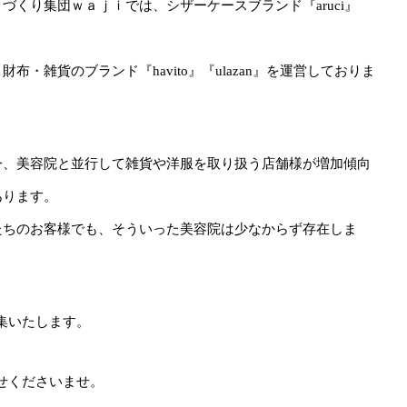
ノづくり集団ｗａｊｉでは、シザーケースブランド『aruci』
、
財布・雑貨のブランド『havito』『ulazan』を運営しておりま
。
今、美容院と並行して雑貨や洋服を取り扱う店舗様が増加傾向
あります。
たちのお客様でも、そういった美容院は少なからず存在しま
集いたします。
せくださいませ。