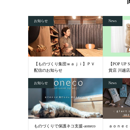
お知らせ
News
【ものづくり集団ｗａｊｉ】ＰＶ
【POP UP
配信のお知らせ
貨店 川越店 2
お知らせ
News
ものづくりで保護ネコ支援-aoneco
ａｏｎｅｃｏ