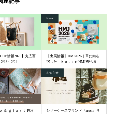
関連記事
News
 SHOP情報2026】丸広百
【出展情報】HMJ2026｜革に錆を
/18～2/24
宿した「ｋｅｕ」がHMJ初登場
お知らせ
 ＆ ｇｌａｒｔ POP
シザーケースブランド『aruci』サ