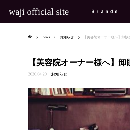
waji official site
Ｂｒａｎｄｓ
news
お知らせ
【美容院オーナー様へ】卸販
【美容院オーナー様へ】卸
2020.04.20
お知らせ

用の巾着リ
【出展情報】FRAT #8 BUNGU ZAKK
【出展
マ『夫を殺し
A EXHIBITION 2026
た「ｋ
News
News