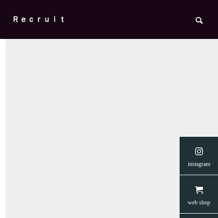
Ｒｅｃｒｕｉｔ

の菅野
【READYFORクラウドファンディン
【creema
instagram
ップ・
グ】愛媛のネコたちに安らぎを 第二弾
支援につな
🐈
🐈☂️
News
News
web shop