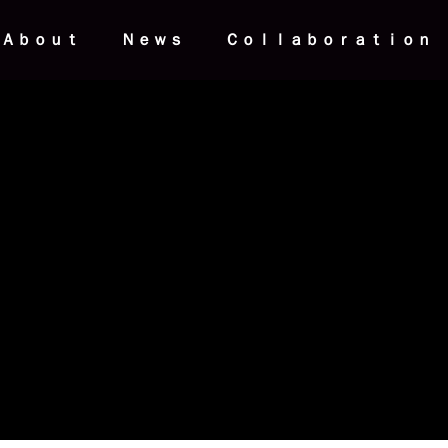
Ａｂｏｕｔ
Ｎｅｗｓ
Ｃｏｌｌａｂｏｒａｔｉｏｎ
情報】HMJ2026｜革に錆を宿し
桃山学院大学にて、wａjｉ代表
ｅｕ」がHMJ初登場
裕樹が講師を務めるリーダーシ
チャレンジ2026募集開始
News