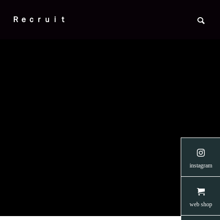
Ｒｅｃｒｕｉｔ

の菅野
【READYFORクラウドファンディン
【creema
instagram
ップ・
グ】愛媛のネコたちに安らぎを 第二弾
支援につな
🐈
🐈☂️
News
News
web shop