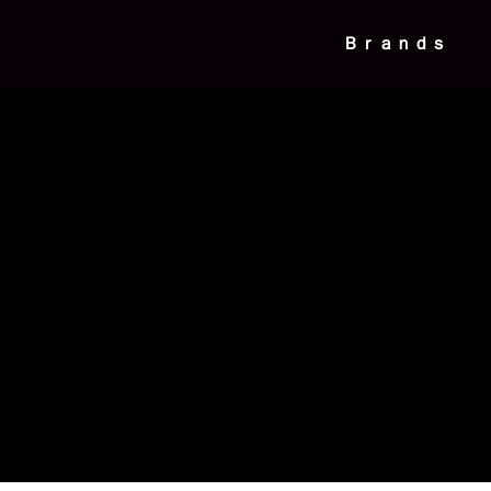
Ｂｒａｎｄｓ

用の巾着リ
【出展情報】FRAT #8 BUNGU ZAKK
【出展
マ『夫を殺し
A EXHIBITION 2026
た「ｋ
News
News