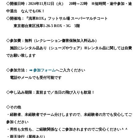
◇開催日時：2024年11月12日（火） 20時～22時 ※短時間・途中参加・途
中退出 なんでもOK！
◇開催地：『浅草ROX』フットサル場 スーパーマルチコート
東京都台東区浅草1-26-5 ROX・3G 5階
◇参加費：無料（レクレーション傷害保険加入料込み）
施設にレンタル品あり（シューズやウェア）※レンタル品に関しては自費
でお願い致します
◇参加方法：
➡ 参加フォーム
へご入力ください
電話やメールでも受付可能です
◇申し込み期限：直前まで／当日の飛び入りも歓迎！
◇その他
・経験者、未経験者でチーム分けしますので、未経験者の方でも安心してご
参加ください
・男性も女性も、ご経験関係なくご参加されますのでご安心ください＾＾
・雨天決行（屋根あり）