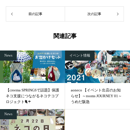
前の記事
次の記事
関連記事
News
イベント情報
【creema SPRINGSで話題】保護
aoneco 【イベント出店のお知
ネコ支援につながるネコテコプ
らせ】～rooms JOURNEY 01～
ロジェクト🐈☂️
うめだ阪急
News