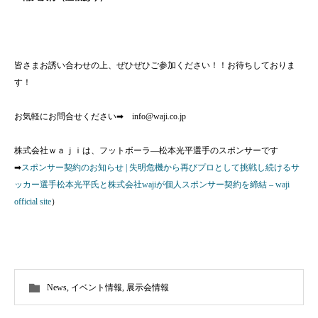
皆さまお誘い合わせの上、ぜひぜひご参加ください！！お待ちしておりま
す！
お気軽にお問合せください➡ info@waji.co.jp
株式会社ｗａｊｉは、フットボーラ―松本光平選手のスポンサーです
➡
スポンサー契約のお知らせ | 失明危機から再びプロとして挑戦し続けるサ
ッカー選手松本光平氏と株式会社wajiが個人スポンサー契約を締結 – waji
official site
）
News
,
イベント情報
,
展示会情報