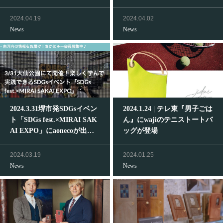
設で紹介されています
2024.04.19
2024.04.02
News
News
2024.3.31堺市発SDGsイベン
2024.1.24 | テレ東『男子ごは
ト「SDGs fest.×MIRAI SAK
ん』にwajiのテニストートバ
AI EXPO」にaonecoが出展
ッグが登場
します。
2024.03.19
2024.01.25
News
News