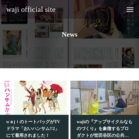
waji official site
N
e
w
s
wａjｉのトートバッグがTV
wajiの『アップサイクルなも
ドラマ「おいハンサム!!2」
のづくり』を象徴するプロ
にて着用されました！
ダクトが世田谷区の公共施