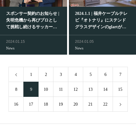
スポンサー契約のお知らせ |
2024.1.1 | 福井ケーブルテレ
失明危機から再びプロとし
ビ『オトナリ』にステンド
て挑戦し続けるサッカー選
グラスデザインのglartが登
手松本光平氏と株式会社waji
場しました
が個人スポンサー契約を締
2024.01.15
2024.01.05
結
News
News
1
2
3
4
5
6
7
8
9
10
11
12
13
14
15
16
17
18
19
20
21
22