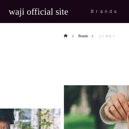
waji official site
Ｂｒａｎｄｓ
Brands
ｊｉｄａｉ

用の巾着リ
【出展情報】FRAT #8 BUNGU ZAKK
【出展
マ『夫を殺し
A EXHIBITION 2026
た「ｋ
News
News