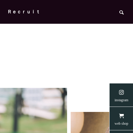
Ｒｅｃｒｕｉｔ

の菅野
【READYFORクラウドファンディン
【creema
instagram
ップ・
グ】愛媛のネコたちに安らぎを 第二弾
支援につな
🐈
🐈☂️
News
News
web shop