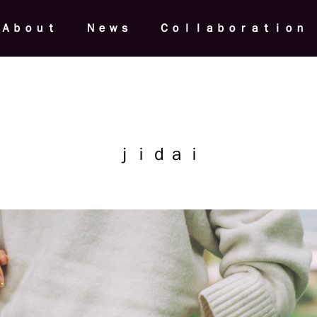
Ａｂｏｕｔ
Ｎｅｗｓ
Ｃｏｌｌａｂｏｒａｔｉｏｎ
ｊｉｄａｉ
情報】HMJ2026｜革に錆を宿し
桃山学院大学にて、wａjｉ代表
ｅｕ」がHMJ初登場
裕樹が講師を務めるリーダーシ
チャレンジ2026募集開始
News