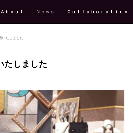
Ａｂｏｕｔ
Ｎｅｗｓ
Ｃｏｌｌａｂｏｒａｔｉｏｎ
店いたしました
いたしました
情報】HMJ2026｜革に錆を宿し
桃山学院大学にて、wａjｉ代表
ｅｕ」がHMJ初登場
裕樹が講師を務めるリーダーシ
チャレンジ2026募集開始
News