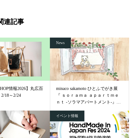
関連記事
News
 SHOP情報2026】丸広百
minaco sakamoto ひとふでがき展
/18～2/24
『 ｓｏｒａｍａ ａｐａｒｔｍｅ
ｎｔ -ソラマアパートメント-』開
催決定！
イベント情報