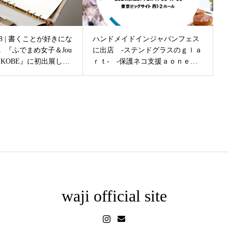
6~18 | 書くことが好きにな
ハンドメイドインジャパンフェス
。『ふでまめ女子＆Jou
に出店 -ステンドグラスのｇｌａ
ty in KOBE』に初出展しま
ｒｔ- -保護ネコ支援ａｏｎｅｃ
ｏ-
waji official site