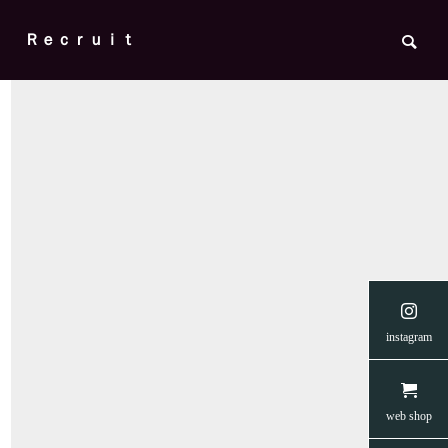
Ｒｅｃｒｕｉｔ

の菅野
【READYFORクラウドファンディン
【creema
instagram
ップ・
グ】愛媛のネコたちに安らぎを 第二弾
支援につな
🐈
🐈☂️
News
News
web shop