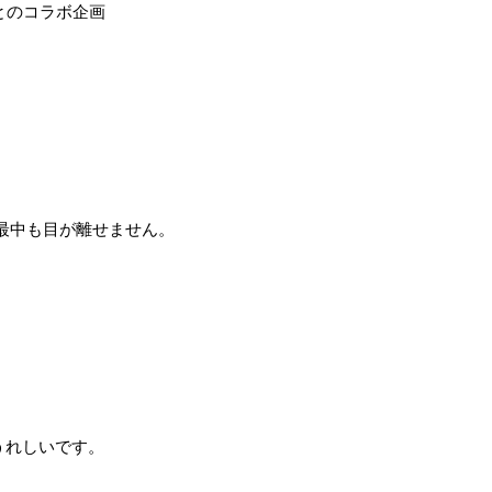
』 とのコラボ企画
最中も目が離せません。
うれしいです。