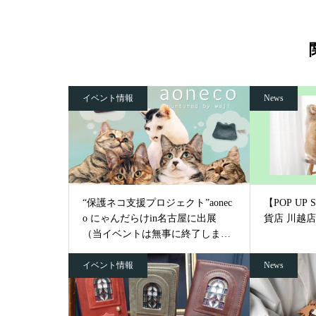
イベント情報
News
“保護ネコ支援プロジェクト”aonec
【POP UP
o にゃんだらけin名古屋に出展
貨店 川越店 2
（当イベントは無事に終了しまし
た）
イベント情報
News