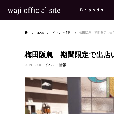
waji official site
Ｂｒａｎｄｓ
news
イベント情報
梅田阪急 期間限定で出
梅田阪急 期間限定で出店
2019.12.08
イベント情報

用の巾着リ
【出展情報】FRAT #8 BUNGU ZAKK
【出展
マ『夫を殺し
A EXHIBITION 2026
た「ｋ
News
News