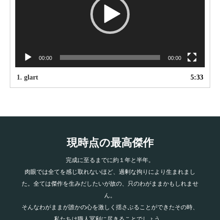
ー
ヤ
ー
00:00
00:00
1.
glart
5:33
現時点の最高傑作
完成に至るまでに約１年と半年。
肉眼では全てを感じ取れないほど、過剰な拘りにより生まれまし
た。全ては傑作を生みだしたいが故の、只のわがままかもしれませ
ん。
そんなわがままが誰かの心を激しく揺さぶることができたその時、
私たちは職人冥利に尽きることでしょう。