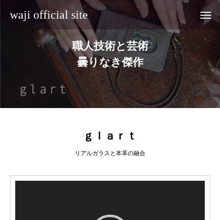
waji official site
職人技術と芸術
曇りなき傑作
ｇｌａｒｔ
リアルガラスと本革の融合
動
画
プ
レ