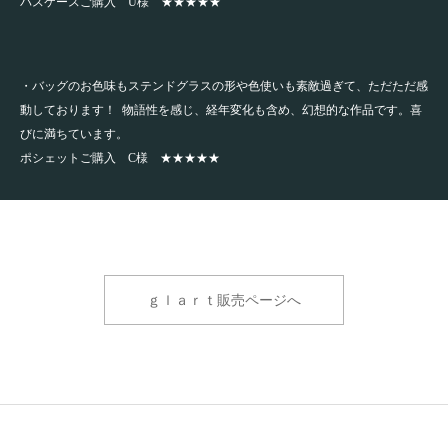
パスケースご購入 U様 ★★★★★
・バッグのお色味もステンドグラスの形や色使いも素敵過ぎて、ただただ感
動しております！ 物語性を感じ、経年変化も含め、幻想的な作品です。喜
びに満ちています。
ポシェットご購入 C様 ★★★★★
ｇｌａｒｔ販売ページへ